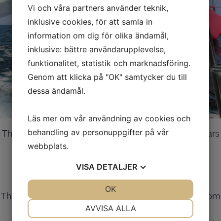
Vi och våra partners använder teknik,
inklusive cookies, för att samla in
information om dig för olika ändamål,
inklusive: bättre användarupplevelse,
funktionalitet, statistik och marknadsföring.
Genom att klicka på "OK" samtycker du till
dessa ändamål.
Läs mer om vår användning av cookies och
behandling av personuppgifter på vår
The company was established more the thirty years
webbplats.
ago with the goal to meet interesting people,
discover amazing places and last but not least
VISA
DETALJER
experience adventures.
JA
NEJ
OK
JA
NEJ
The business has developed through the years from
NÖDVÄNDIG
INSTÄLLNINGAR
AVVISA ALLA
starting with a 50 meters’ gaff rigged schooner,