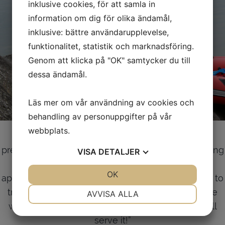
inklusive cookies, för att samla in
information om dig för olika ändamål,
inklusive: bättre användarupplevelse,
funktionalitet, statistik och marknadsföring.
Genom att klicka på "OK" samtycker du till
dessa ändamål.
Läs mer om vår användning av cookies och
behandling av personuppgifter på vår
webbplats.
The chef onboard is making pernickety
preparations before serving you. This means making
VISA
DETALJER
a creations of dishes and combine them with
JA
NEJ
OK
JA
NEJ
appropriate wines. There is always an opportunity to
NÖDVÄNDIG
INSTÄLLNINGAR
try the flexibility of the chef by catching a fish. He
AVVISA ALLA
will for sure fulfill his statement "catch it and I will
JA
NEJ
JA
NEJ
serve it!”
MARKNADSFÖRING
STATISTIK